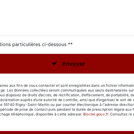
tions particulières ci-dessous **
Envoyer
s aux fins de vous contacter et sont enregistrées dans un fichier informatis
age. Les données collectées seront communiquées aux seuls destinataires sui
disposez de droits d’accès, de rectification, d’effacement, de portabilité, de l
réclamation auprès d’une autorité de contrôle, ainsi que d’organiser le sort
lle 55140 Rigny-Saint-Martin ou par courrier électronique à l'adresse direction@
iode de prise de contact puis pendant la durée de prescription légale aux f
archage téléphonique, disponible à cette adresse:
Bloctel.gouv.fr
. Consultez le s