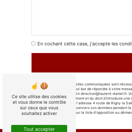
En cochant cette case, j'accepte les condi
** Les données personnelles communiquées sont nécessaire
sous-traitants dans le seul but de répondre à votre mess
55140 Rigny-Saint-Martin direction@laurent-daniel.fr. Vous 
Ce site utilise des cookies
consentement à tout moment et du droit d’introduire une 
et vous donne le contrôle
droits par voie postale à l'adresse 4 route de Rigny la Sa
sur ceux que vous
être demandé. Nous conservons vos données pendant la pér
le droit de vous inscrire sur la liste d'opposition au dém
souhaitez activer
Tout accepter