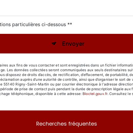
tions particulières ci-dessous **
Envoyer
s aux fins de vous contacter et sont enregistrées dans un fichier informatis
age. Les données collectées seront communiquées aux seuls destinataires sui
disposez de droits d’accès, de rectification, d’effacement, de portabilité, de l
réclamation auprès d’une autorité de contrôle, ainsi que d’organiser le sort
lle 55140 Rigny-Saint-Martin ou par courrier électronique à l'adresse direction@
iode de prise de contact puis pendant la durée de prescription légale aux f
archage téléphonique, disponible à cette adresse:
Bloctel.gouv.fr
. Consultez le s
Recherches fréquentes