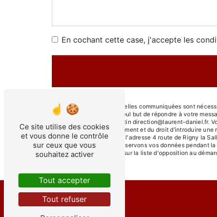
En cochant cette case, j'accepte les condi
** Les données personnelles communiquées sont nécessaire
sous-traitants dans le seul but de répondre à votre mess
55140 Rigny-Saint-Martin direction@laurent-daniel.fr. Vous 
Ce site utilise des cookies
consentement à tout moment et du droit d’introduire une 
et vous donne le contrôle
droits par voie postale à l'adresse 4 route de Rigny la Sa
sur ceux que vous
être demandé. Nous conservons vos données pendant la pér
le droit de vous inscrire sur la liste d'opposition au dém
souhaitez activer
Tout accepter
Tout refuser