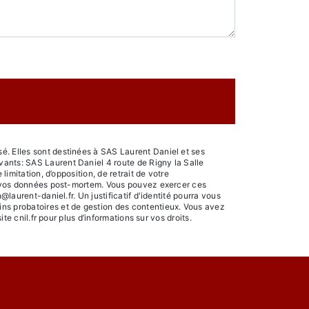
é. Elles sont destinées à SAS Laurent Daniel et ses
vants: SAS Laurent Daniel 4 route de Rigny la Salle
imitation, d’opposition, de retrait de votre
 de vos données post-mortem. Vous pouvez exercer ces
laurent-daniel.fr. Un justificatif d'identité pourra vous
ins probatoires et de gestion des contentieux. Vous avez
ite cnil.fr pour plus d’informations sur vos droits.