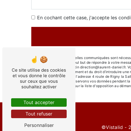
En cochant cette case, j'accepte les condi
** Les données personnelles communiquées sont nécessaire
sous-traitants dans le seul but de répondre à votre mess
55140 Rigny-Saint-Martin direction@laurent-daniel.fr. Vous 
Ce site utilise des cookies
consentement à tout moment et du droit d’introduire une 
et vous donne le contrôle
droits par voie postale à l'adresse 4 route de Rigny la Sa
sur ceux que vous
être demandé. Nous conservons vos données pendant la pér
le droit de vous inscrire sur la liste d'opposition au dém
souhaitez activer
Tout accepter
Tout refuser
Personnaliser
©
Vistalid
- 2