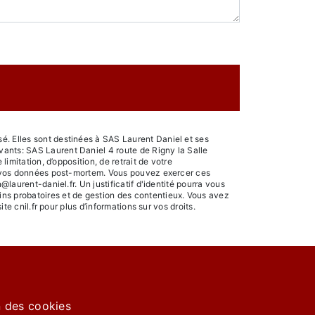
é. Elles sont destinées à SAS Laurent Daniel et ses
vants: SAS Laurent Daniel 4 route de Rigny la Salle
imitation, d’opposition, de retrait de votre
 de vos données post-mortem. Vous pouvez exercer ces
laurent-daniel.fr. Un justificatif d'identité pourra vous
ins probatoires et de gestion des contentieux. Vous avez
ite cnil.fr pour plus d’informations sur vos droits.
n des cookies